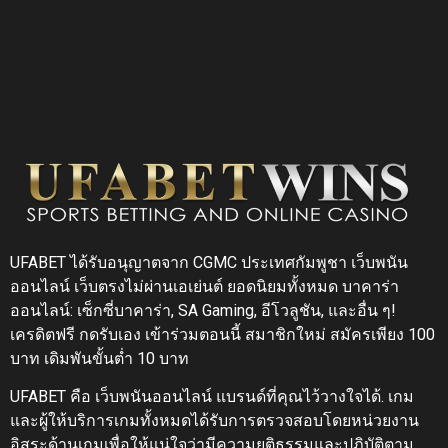
UFABET ได้รับอนุญาตจาก CGMC ประเทศกัมพูชา เว็บพนัน
ออนไลน์ เว็บตรงไม่ผ่านเอเย่นต์ ยอดนิยมทั้งหมด บาคาร่า
ออนไลน์: เซ็กซี่บาคาร่า, SA Gaming, อีโวลูชัน, และอื่น ๆ!
เครดิตฟรี กดรับเอง เข้าร่วมตอนนี้ สมาชิกใหม่ สมัครเพียง 100
บาท เดิมพันขั้นต่ำ 10 บาท
UFABET คือ เว็บพนันออนไลน์ แบรนด์ที่คุณไว้วางใจได้. เกม
และผู้ให้บริการเกมทั้งหมดได้รับการตรวจสอบโดยหน่วยงาน
อิสระด้านเกมเพื่อให้แน่ใจว่ามีความยุติธรรมและปฏิบัติตาม