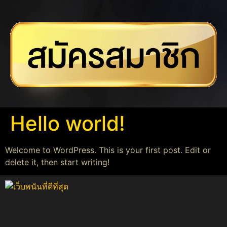
Hello world!
Welcome to WordPress. This is your first post. Edit or
delete it, then start writing!