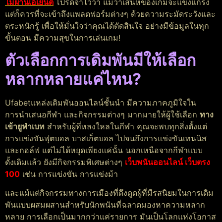
ไม่ผ่านเอเย่นต์
โปรดจำไว้ว่า แม้ว่าเสน่ห์ของเกมจะแข็งแกร่ง
แต่ก็ควรที่จะเข้าถึงแพลตฟอร์มต่างๆ ด้วยความระมัดระวังและ
ตระหนักรู้ เพื่อให้มั่นใจว่าคุณได้ตัดสินใจ อย่างมีข้อมูลในทุก
ขั้นตอน มีความสุขในการเล่นเกม!
ตัวเลือกการเดิมพันมีให้เลือก
หลากหลายแค่ไหน?
Ufabetแหล่งเดิมพันออนไลน์ชั้นนำ มีความภาคภูมิใจใน
การนำเสนอกีฬา และกิจกรรมต่างๆ มากมายให้ผู้ใช้เลือก
ทาง
เข้ายูฟ่าเบท
สำหรับผู้ที่หลงใหลในกีฬา คุณจะพบทุกสิ่งตั้งแต่
การแข่งขันฟุตบอล บาสเก็ตบอล ไปจนถึงการแข่งขันเทนนิส
และกอล์ฟ แต่ไม่ได้หยุดเพียงแค่นั้น นอกเหนือจากกีฬาแบบ
ดั้งเดิมแล้ว ยังมีกิจกรรมพิเศษต่างๆ
เว็บพนันออนไลน์ เว็บตรง
100
เช่น การแข่งขัน การแข่งม้า
และแม้แต่กิจกรรมทางการเมืองที่ดึงดูดผู้ที่มีรสนิยมในการเดิม
พันแบบผสมผสาน
สำหรับนักพนันที่ฉลาดมองหาความหลาก
หลาย การเลือกเป็นมากกว่าแค่รายการ มันเป็นโลกแห่งโอกาส