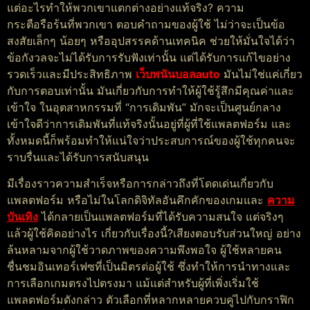
แต่อะไรทำให้พวกเขาแตกต่างอย่างแท้จริง? ความ
กระตือรือร้นที่พวกเขา ตอบคำถามของผู้ใช้ ไม่ว่าจะเป็นข้อ
สงสัยเล็กๆ น้อยๆ หรืออุปสรรคด้านเทคนิค ช่วยให้มั่นใจได้ว่า
ข้อกังวลจะไม่ได้รับการรับฟังเท่านั้น แต่ได้รับการแก้ไขอย่าง
รวดเร็วและมีประสิทธิภาพ
เว็บพนันบอลauto
มันไม่ใช่แค่เกี่ยว
กับการตอบเท่านั้น มันเกี่ยวกับการทำให้ผู้ใช้รู้สึกมีคุณค่าและ
เข้าใจ ในอุตสาหกรรมที่ “การเดิมพัน” มักจะเป็นศูนย์กลาง
เข้าใจดีว่าการเดิมพันที่แท้จริงนั้นอยู่ที่ผู้ที่ใช้แพลตฟอร์ม และ
ทั้งหมดนี้ก็พร้อมทำให้แน่ใจว่าประสบการณ์ของผู้ใช้ทุกคนจะ
ราบรื่นและได้รับการสนับสนุน
มีเรื่องราวความสำเร็จหรือการกล่าวถึงที่โดดเด่นเกี่ยวกับ
แพลตฟอร์ม หรือไม่
ในโลกดิจิทัลอันคึกคักของเกมและ
ความ
บันเทิง
ได้กลายเป็นแพลตฟอร์มที่ได้รับความสนใจ แต่จริงๆ
แล้วผู้ใช้คิดอย่างไร เกี่ยวกับเรื่องนี้?
เสียงตอบรับส่วนใหญ่ อย่าง
ล้นหลามจากผู้ใช้วาดภาพของความพึงพอใจ ผู้ใช้หลายคน
ชื่นชมอินเทอร์เฟซที่เป็นมิตรต่อผู้ใช้ ซึ่งทำให้การนำทางและ
การเลือกเกมตรงไปตรงมา แม้แต่สำหรับผู้ที่เพิ่งเริ่มใช้
แพลตฟอร์มดังกล่าว ตัวเลือกที่หลากหลายควบคู่ไปกับกราฟิก