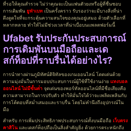
ที่รอให้คุณสำรวจ ไม่ว่าคุณจะเป็นแฟนตัวยงหรือผู้ที่ชื่นชอบ
การเดิมพัน
ยูฟ่าเบท
เป็นครั้งคราว รับรองว่าจะมีบางสิ่งที่น่า
ดึงดูดใจที่จะกระตุ้นความสนใจของคุณอยู่เสมอ ด้วยตัวเลือกที่
หลากหลาย ทำให้ไม่มีช่วงเวลาที่น่าเบื่อบนแพลตฟอร์มนี้
Ufabet รับประกันประสบการณ์
การเดิมพันบนมือถือและเด
สก์ท็อปที่ราบรื่นได้อย่างไร?
การนำทางผ่านภูมิทัศน์ดิจิทัลของเกมออนไลน์ โดดเด่นด้วย
ความมุ่งมั่นในการมอบประสบการณ์ผู้ใช้ที่ใช้งานง่าย
แทงบอล
ออนไลน์ ไม่มีขั้นต่ํา
จุดเด่นของพอร์ทัลออนไลน์ที่มีชื่อเสียงคือ
ความสามารถในการปรับตัว ทำให้มั่นใจได้ว่าจะเพลิดเพลินกับ
การโต้ตอบที่สม่ำเสมอและราบรื่น โดยไม่คำนึงถึงอุปกรณ์ใน
มือ
สำหรับ การเพิ่มประสิทธิภาพประสบการณ์ทั้งบนมือถือ
เว็บตรง
คาสิโน
และเดสก์ท็อปถือเป็นสิ่งสำคัญยิ่ง ด้วยการตระหนักถึง